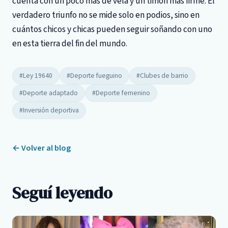
cuenta con un poco más de vela y un timón más firme. El
verdadero triunfo no se mide solo en podios, sino en
cuántos chicos y chicas pueden seguir soñando con uno
en esta tierra del fin del mundo.
#Ley 19640
#Deporte fueguino
#Clubes de barrio
#Deporte adaptado
#Deporte femenino
#Inversión deportiva
← Volver al blog
Seguí leyendo