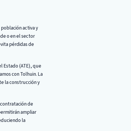
 población activa y
nde o en el sector
evita pérdidas de
el Estado (ATE), que
íamos con Tolhuin. La
te la construcción y
a contratación de
permitirán ampliar
reduciendo la