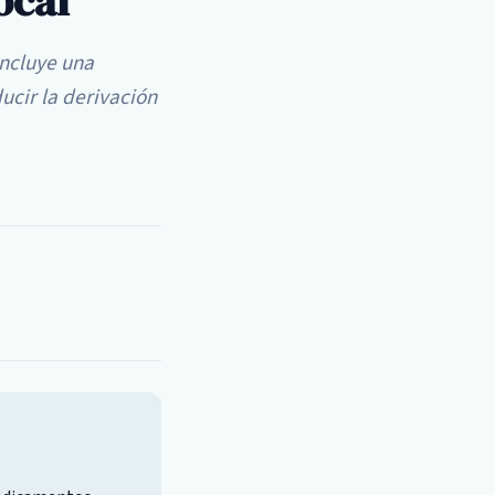
ocal
incluye una
ucir la derivación