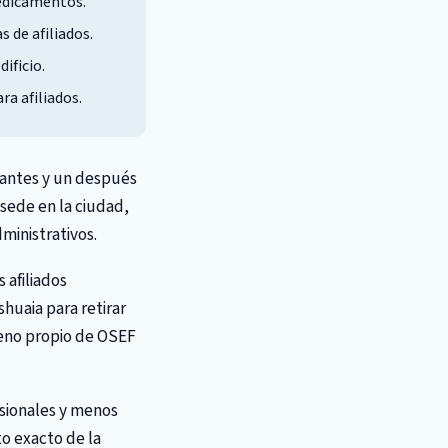
medicamentos.
 de afiliados.
ificio.
a afiliados.
 antes y un después
 sede en la ciudad,
dministrativos.
 afiliados
huaia para retirar
reno propio de OSEF
esionales y menos
to exacto de la