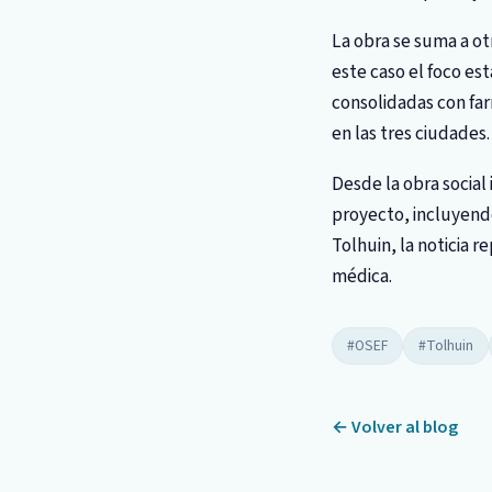
La obra se suma a ot
este caso el foco es
consolidadas con fa
en las tres ciudades.
Desde la obra social
proyecto, incluyendo
Tolhuin, la noticia r
médica.
#OSEF
#Tolhuin
← Volver al blog