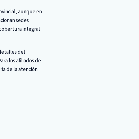
rovincial, aunque en
uncionan sedes
cobertura integral
detalles del
ra los afiliados de
aria de la atención