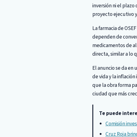
inversión ni el plaz
proyecto ejecutivo y 
La farmacia de OSEF 
dependen de convenio
medicamentos de alta
directa, similar a lo
El anuncio se da en 
de vida y la inflac
que la obra forma pa
ciudad que más crec
Te puede inter
Comisión invest
Cruz Roja brin