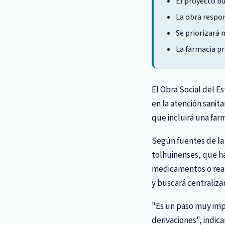
El proyecto bu
La obra respon
Se priorizará 
La farmacia pr
El Obra Social del 
en la atención sanita
que incluirá una farm
Según fuentes de la o
tolhuinenses, que h
medicamentos o real
y buscará centraliza
"Es un paso muy imp
derivaciones", indica