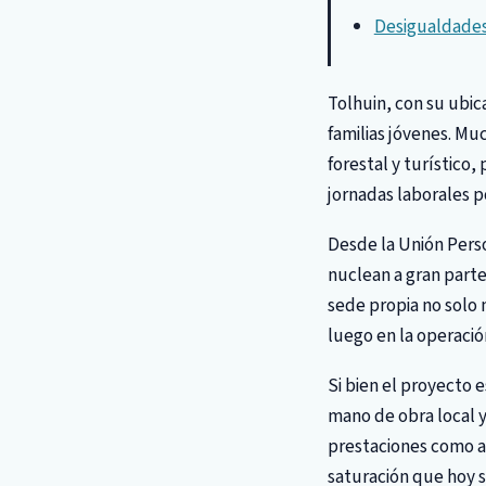
Desigualdades
Tolhuin, con su ubic
familias jóvenes. Mu
forestal y turístico
jornadas laborales p
Desde la Unión Perso
nuclean a gran parte
sede propia no solo 
luego en la operació
Si bien el proyecto 
mano de obra local y
prestaciones como at
saturación que hoy s