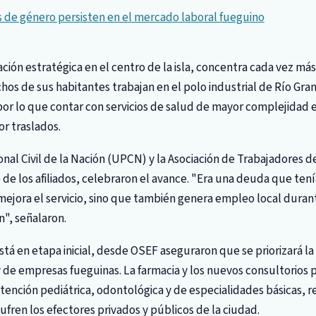
 de género persisten en el mercado laboral fueguino
ación estratégica en el centro de la isla, concentra cada vez más
chos de sus habitantes trabajan en el polo industrial de Río Gra
, por lo que contar con servicios de salud de mayor complejidad 
or traslados.
nal Civil de la Nación (UPCN) y la Asociación de Trabajadores d
 de los afiliados, celebraron el avance. "Era una deuda que ten
mejora el servicio, sino que también genera empleo local duran
n", señalaron.
está en etapa inicial, desde OSEF aseguraron que se priorizará l
 de empresas fueguinas. La farmacia y los nuevos consultorios 
ención pediátrica, odontológica y de especialidades básicas, 
ufren los efectores privados y públicos de la ciudad.