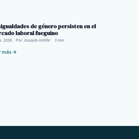
igualdades de género persisten en el
cado laboral fueguino
o. 2026
·
Por Joaquín Antiñir
·
3 min
r más →