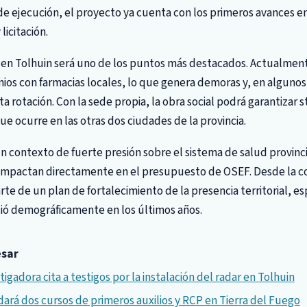
o de ejecución, el proyecto ya cuenta con los primeros avances e
licitación.
en Tolhuin será uno de los puntos más destacados. Actualmente
s con farmacias locales, lo que genera demoras y, en algunos 
 rotación. Con la sede propia, la obra social podrá garantizar 
 que ocurre en las otras dos ciudades de la provincia.
un contexto de fuerte presión sobre el sistema de salud provinc
ión impactan directamente en el presupuesto de OSEF. Desde la
rte de un plan de fortalecimiento de la presencia territorial, e
ió demográficamente en los últimos años.
esar
igadora cita a testigos por la instalación del radar en Tolhuin
dará dos cursos de primeros auxilios y RCP en Tierra del Fuego