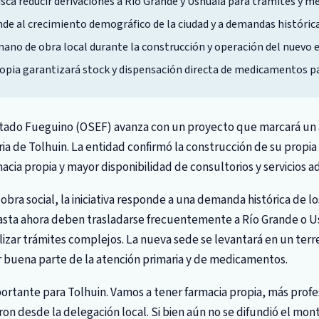
sca reducir derivaciones a Río Grande y Ushuaia para trámites y 
de al crecimiento demográfico de la ciudad y a demandas históricas
mano de obra local durante la construcción y operación del nuevo ed
opia garantizará stock y dispensación directa de medicamentos par
Estado Fueguino (OSEF) avanza con un proyecto que marcará un
ria de Tolhuin. La entidad confirmó la construcción de su propia
acia propia y mayor disponibilidad de consultorios y servicios a
bra social, la iniciativa responde a una demanda histórica de los
asta ahora deben trasladarse frecuentemente a Río Grande o Us
izar trámites complejos. La nueva sede se levantará en un ter
r buena parte de la atención primaria y de medicamentos.
ortante para Tolhuin. Vamos a tener farmacia propia, más prof
ron desde la delegación local. Si bien aún no se difundió el mon