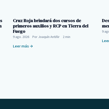
os
Cruz Roja brindará dos cursos de
Des
n
primeros auxilios y RCP en Tierra del
mer
Fuego
9 ag
9 ago. 2026
·
Por Joaquín Antiñir
·
2 min
Lee
Leer más →