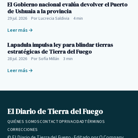
El Gobierno nacional evalúa devolver el Puerto
de Ushuaia a la provincia
29 jul. 2026
·
Por Lucrecia Saldivia
·
4 min
Leer más →
Lapadula impulsa ley para blindar tierras
estratégicas de Tierra del Fuego
28 jul. 2026
·
Por Sofía Millán
·
3 min
Leer más →
El Diario de Tierra del Fuego
QUIÉNES SOMOS
CONTACTO
PRIVACIDAD
TÉRMINOS
CORRECCIONES
© El Diario de Tierra del Fuego · Editado por
Q Company