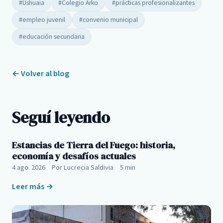
#Ushuaia
#Colegio Arko
#prácticas profesionalizantes
#empleo juvenil
#convenio municipal
#educación secundaria
← Volver al blog
Seguí leyendo
Estancias de Tierra del Fuego: historia,
economía y desafíos actuales
4 ago. 2026
·
Por Lucrecia Saldivia
·
5 min
Leer más →