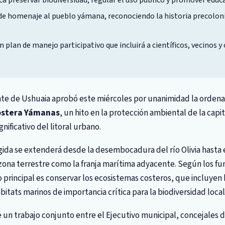
ca preservar biodiversidad, regular el uso público y promover edu
e homenaje al pueblo yámana, reconociendo la historia precolonia
n plan de manejo participativo que incluirá a científicos, vecinos 
nte de Ushuaia aprobó este miércoles por unanimidad la ordena
ostera Yámanas
, un hito en la protección ambiental de la capi
nificativo del litoral urbano.
ida se extenderá desde la desembocadura del río Olivia hasta 
 zona terrestre como la franja marítima adyacente. Según los 
o principal es conservar los ecosistemas costeros, que incluye
itats marinos de importancia crítica para la biodiversidad local
de un trabajo conjunto entre el Ejecutivo municipal, concejales 