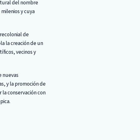
ltural del nombre
 milenios y cuya
precolonial de
la la creación de un
íficos, vecinos y
de nuevas
as, y la promoción de
r la conservación con
pica.