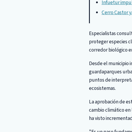
Infuetur impul
Cerro Castor y
Especialistas consu
proteger especies cl
corredor biológico e
Desde el municipio i
guardaparques urban
puntos de interpretac
ecosistemas.
La aprobación de es
cambio climático en 
ha visto incrementad
"Es un paso fundamen