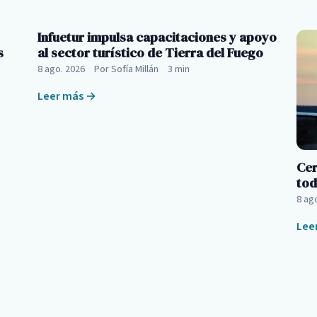
Infuetur impulsa capacitaciones y apoyo
s
al sector turístico de Tierra del Fuego
8 ago. 2026
·
Por Sofía Millán
·
3 min
Leer más →
Cer
tod
8 ag
Lee