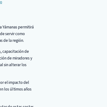
go
a Yámanas permitirá
 de servir como
s de la región.
a, capacitación de
ción de miradores y
l sin alterar los
or el impacto del
en los últimos años
utar de estas costas