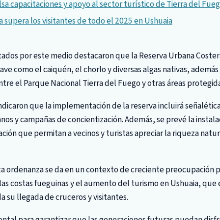
sa capacitaciones y apoyo al sector turístico de Tierra del Fue
a supera los visitantes de todo el 2025 en Ushuaia
ltados por este medio destacaron que la Reserva Urbana Coster
ave como el caiquén, el chorlo y diversas algas nativas, además
ntre el Parque Nacional Tierra del Fuego y otras áreas protegida
ndicaron que la implementación de la reserva incluirá señalétic
os y campañas de concientización. Además, se prevé la instala
ión que permitan a vecinos y turistas apreciar la riqueza natura
ta ordenanza se da en un contexto de creciente preocupación p
las costas fueguinas y el aumento del turismo en Ushuaia, que 
a su llegada de cruceros y visitantes.
tal para garantizar que las generaciones futuras puedan disfr