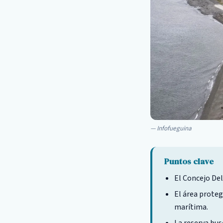
Infofueguina
Puntos clave
El Concejo De
El área proteg
marítima.