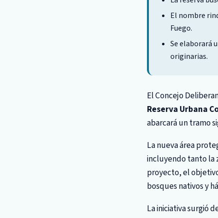
La reserva bus
El nombre rind
Fuego.
Se elaborará u
originarias.
El Concejo Delibera
Reserva Urbana C
abarcará un tramo sig
La nueva área proteg
incluyendo tanto la
proyecto, el objetiv
bosques nativos y háb
La iniciativa surgió 