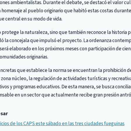
ones ambientalistas. Durante el debate, se destacó el valor cu
 homenaje al pueblo originario que habitó estas costas durante
fue central en su modo de vida.
o protege la naturaleza, sino que también reconoce la historia 
aló la concejala que impulsó el proyecto. La ordenanza contemp
erá elaborado en los próximos meses con participación de cient
omunidades originarias.
oncretas que establece la norma se encuentran la prohibición 
 zona núcleo, la regulación de actividades turísticas y recreativ
ivos y programas educativos. De esta manera, se busca concilia
nsable en un sector que actualmente recibe gran presión antró
esar
vicios de los CAPS este sábado en las tres ciudades fueguinas