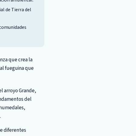
cación ambiental.
l de Tierra del
y comunidades
nza que crea la
tal fueguina que
el arroyo Grande,
fundamentos del
n humedales,
.
de diferentes