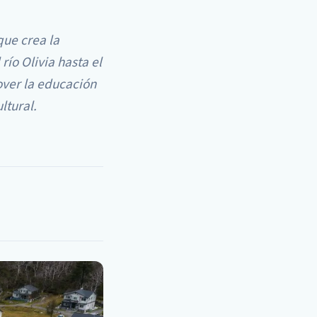
ue crea la
ío Olivia hasta el
over la educación
ltural.