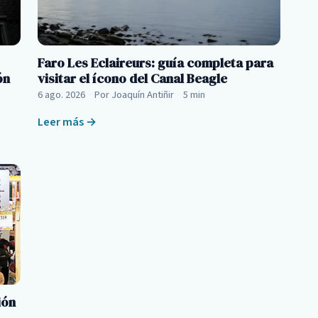
Faro Les Eclaireurs: guía completa para
ón
visitar el ícono del Canal Beagle
6 ago. 2026
·
Por Joaquín Antiñir
·
5 min
Leer más →
ión