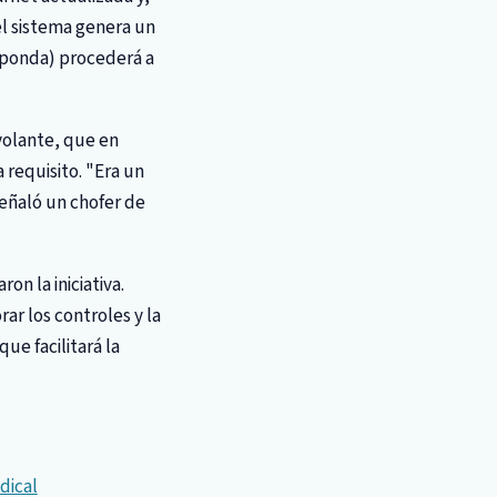
el sistema genera un
esponda) procederá a
volante, que en
 requisito. "Era un
eñaló un chofer de
n la iniciativa.
ar los controles y la
ue facilitará la
dical