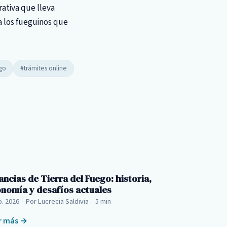
rativa que lleva
a los fueguinos que
go
#trámites online
ancias de Tierra del Fuego: historia,
nomía y desafíos actuales
o. 2026
·
Por Lucrecia Saldivia
·
5 min
r más →