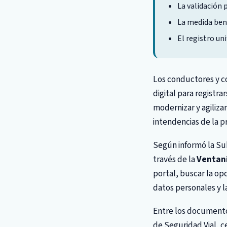
La validación 
La medida bene
El registro uni
Los conductores y c
digital para registr
modernizar y agiliza
intendencias de la pr
Según informó la Sub
través de la
Ventani
portal, buscar la op
datos personales y l
Entre los documento
de Seguridad Vial, c