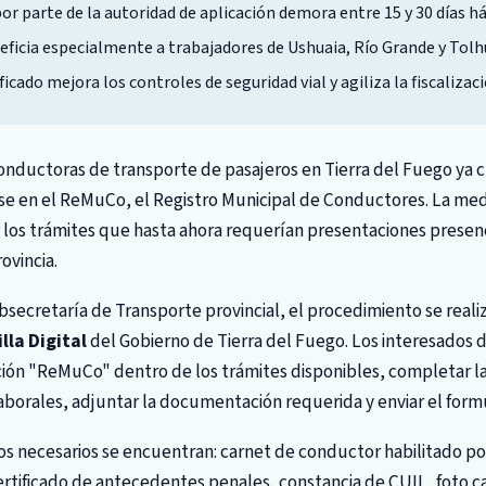
por parte de la autoridad de aplicación demora entre 15 y 30 días há
ficia especialmente a trabajadores de Ushuaia, Río Grande y Tolh
ficado mejora los controles de seguridad vial y agiliza la fiscalizac
onductoras de transporte de pasajeros en Tierra del Fuego ya 
arse en el ReMuCo, el Registro Municipal de Conductores. La me
r los trámites que hasta ahora requerían presentaciones presenci
ovincia.
secretaría de Transporte provincial, el procedimiento se real
lla Digital
del Gobierno de Tierra del Fuego. Los interesados d
ción "ReMuCo" dentro de los trámites disponibles, completar la
aborales, adjuntar la documentación requerida y enviar el formu
s necesarios se encuentran: carnet de conductor habilitado por
ertificado de antecedentes penales, constancia de CUIL, foto ca