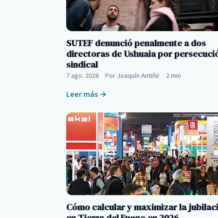
SUTEF denunció penalmente a dos
directoras de Ushuaia por persecuci
sindical
7 ago. 2026
·
Por Joaquín Antiñir
·
2 min
Leer más →
Cómo calcular y maximizar la jubilac
en Tierra del Fuego en 2026