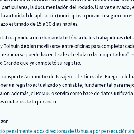
 particulares, la documentación del rodado. Una vez enviado, 
la autoridad de aplicación (municipios o provincia según corr
lazo estimado de 15 a 30 días hábiles.
ital responde a una demanda histórica de los trabajadores del 
y Tolhuin debían movilizarse entre oficinas para completar cada
ue ahora se puede hacer desde el celular o la computadora", s
ío Grande que ya completó su registro.
ransporte Automotor de Pasajeros de Tierra del Fuego celebraro
ner un registro actualizado y confiable, fundamental para mejor
icaron. Además, el ReMuCo servirá como base de datos unificada q
res ciudades de la provincia.
esar
ó penalmente a dos directoras de Ushuaia por persecución sin