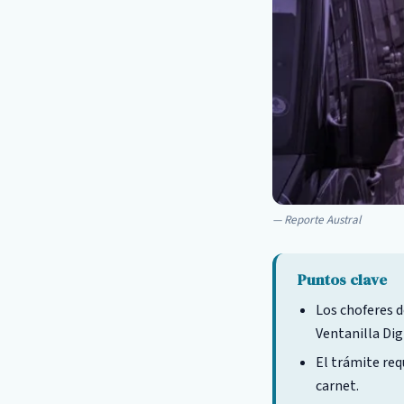
Reporte Austral
Puntos clave
Los choferes d
Ventanilla Digi
El trámite re
carnet.