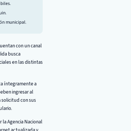
biles.
uin.
ión municipal.
cuentan con un canal
dida busca
ales en las distintas
iza íntegramente a
eben ingresar al
 solicitud con sus
lario.
 la Agencia Nacional
rnet actualizada y,