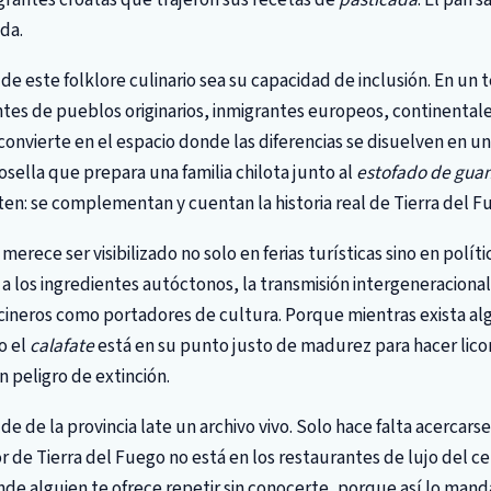
da.
de este folklore culinario sea su capacidad de inclusión. En un 
es de pueblos originarios, inmigrantes europeos, continentale
 convierte en el espacio donde las diferencias se disuelven en un
osella que prepara una familia chilota junto al
estofado de gua
n: se complementan y cuentan la historia real de Tierra del F
 merece ser visibilizado no solo en ferias turísticas sino en polít
 a los ingredientes autóctonos, la transmisión intergeneraciona
ocineros como portadores de cultura. Porque mientras exista a
o el
calafate
está en su punto justo de madurez para hacer licor,
n peligro de extinción.
e de la provincia late un archivo vivo. Solo hace falta acercars
or de Tierra del Fuego no está en los restaurantes de lujo del c
de alguien te ofrece repetir sin conocerte, porque así lo mand