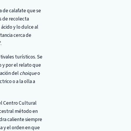
a de calafate que se
as de recolecta
 ácido y lo dulce al
tancia cerca de
.
ivales turísticos. Se
o y por el relato que
ración del
choique
o
rico o a la olla a
l Centro Cultural
ancestral método en
edra caliente siempre
ña y el orden en que