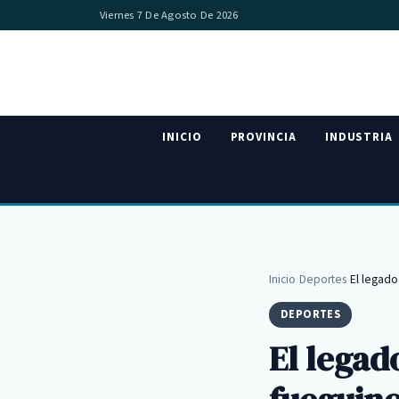
Viernes 7 De Agosto De 2026
INICIO
PROVINCIA
INDUSTRIA
Inicio
›
Deportes
›
El legado
DEPORTES
El legad