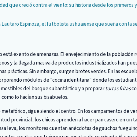
udad que creció contra el viento: su historia desde los primeros 
a Lautaro Espinoza, el futbolista ushuaiense que sueña con la s
 está exento de amenazas. El envejecimiento de la población ru
nos y la llegada masiva de productos industrializados han pues
s prácticas. Sin embargo, surgen brotes verdes. En las escuel
corporando módulos de "cocina identitaria" donde los estudian
comestibles del bosque subantártico y a preparar
tortas fritas
con
l como lo hacían sus bisabuelos.
l o metafórico, sigue siendo el centro. En los campamentos de v
ntud provincial, los chicos aprenden a hacer pan casero en un 
asa leva, los monitores cuentan anécdotas de gauchos fueguino
grantes croatas que trajeron sus recetas de
pasticada
. El pan s