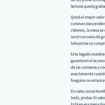
historia queda graba
Quizá el mayor valor 
conviven descendient
chilenos, la mesa se
lamb
con salsa de gr
tehuelche no compite
Este legado invisible
garanticen el acceso
de las cocineras y c
exactamente cuánd
fueguino no estará e
En cada cocina humild
todo, probar. El sab
Está en esa mesa don