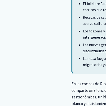
El folklore fu
escritos que r
Recetas de ca
acervo cultural
Los fogones y
intergeneracio
Las nuevas gen
discontinuidad
La mesa fuegu
migratorias y 
En las cocinas de Río
comparte en silencio
gastronómicas, un hi
blanco y el aislamien