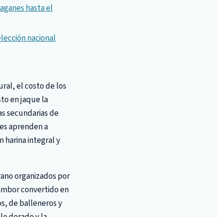
yaganes hasta el
elección nacional
ral, el costo de los
to en jaque la
as secundarias de
tes aprenden a
 harina integral y
erano organizados por
tambor convertido en
s, de balleneros y
ale dorado y la