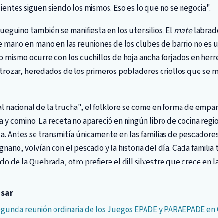
dientes siguen siendo los mismos. Eso es lo que no se negocia".
 fueguino también se manifiesta en los utensilios. El
mate
labrad
mano en mano en las reuniones de los clubes de barrio no es un
Lo mismo ocurre con los cuchillos de hoja ancha forjados en herr
 trozar, heredados de los primeros pobladores criollos que se 
tal nacional de la trucha", el folklore se come en forma de emp
y comino. La receta no apareció en ningún libro de cocina regi
. Antes se transmitía únicamente en las familias de pescadores
gnano, volvían con el pescado y la historia del día. Cada familia
ído de la Quebrada, otro prefiere el dill silvestre que crece en l
esar
 segunda reunión ordinaria de los Juegos EPADE y PARAEPADE en