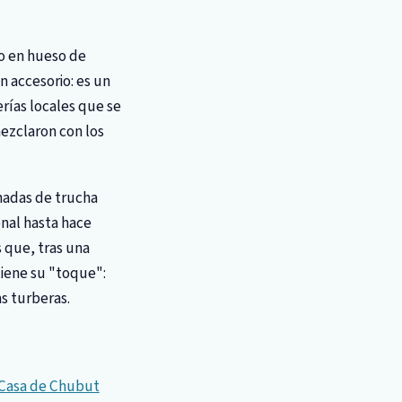
o en hueso de
 accesorio: es un
erías locales que se
mezclaron con los
anadas de trucha
onal hasta hace
 que, tras una
 tiene su "toque":
as turberas.
 Casa de Chubut