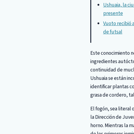
Ushuaia, la ci
presente
Vuoto recibió 
de futsal
Este conocimiento no
ingredientes autócto
continuidad de mucha
Ushuaia se están in
identificar plantas 
grasa de cordero, ta
El fogón, sea litera
la Dirección de Juve
horno. Mientras la m
de los primeros inmi