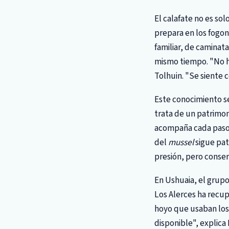
El calafate no es so
prepara en los fogone
familiar, de caminata
mismo tiempo. "No ha
Tolhuin. "Se siente 
Este conocimiento sen
trata de un patrimon
acompaña cada paso.
del
mussel
sigue pat
presión, pero conserv
En Ushuaia, el grup
Los Alerces ha recup
hoyo que usaban los 
disponible", explica