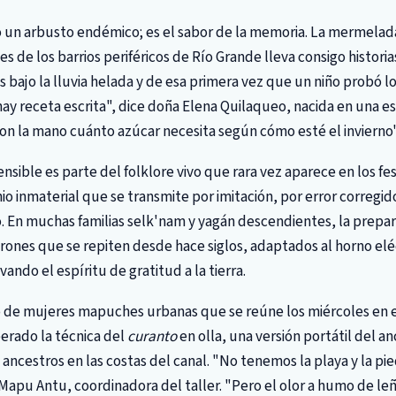
lo un arbusto endémico; es el sabor de la memoria. La mermelad
s de los barrios periféricos de Río Grande lleva consigo histori
s bajo la lluvia helada y de esa primera vez que un niño probó lo
y receta escrita", dice doña Elena Quilaqueo, nacida en una es
con la mano cuánto azúcar necesita según cómo esté el invierno"
sible es parte del folklore vivo que rara vez aparece en los fest
io inmaterial que se transmite por imitación, por error corregid
 En muchas familias selk'nam y yagán descendientes, la prepa
rones que se repiten desde hace siglos, adaptados al horno eléct
ando el espíritu de gratitud a la tierra.
o de mujeres mapuches urbanas que se reúne los miércoles en e
erado la técnica del
curanto
en olla, una versión portátil del 
ancestros en las costas del canal. "No tenemos la playa y la pi
 Mapu Antu, coordinadora del taller. "Pero el olor a humo de le