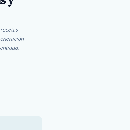
s y
 recetas
generación
dentidad.