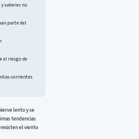
s y saberes no
man parte del
n
 el riesgo de
ntas corrientes
hierve lento y se
timas tendencias
resisten el viento