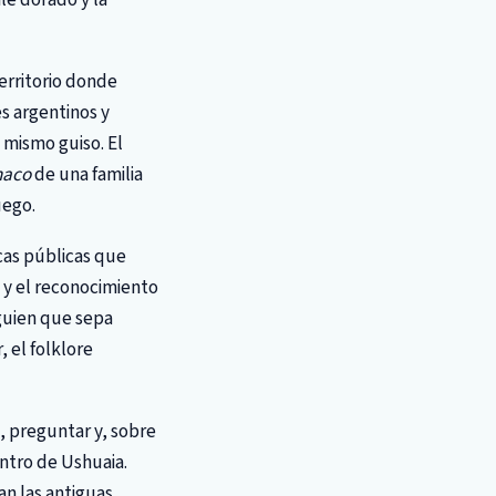
territorio donde
s argentinos y
 mismo guiso. El
naco
de una familia
uego.
icas públicas que
l y el reconocimiento
lguien que sepa
 el folklore
e, preguntar y, sobre
entro de Ushuaia.
an las antiguas