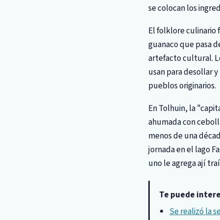
se colocan los ingre
El folklore culinario
guanaco que pasa de 
artefacto cultural. 
usan para desollar y
pueblos originarios.
En Tolhuin, la "capi
ahumada con cebolla 
menos de una década
jornada en el lago Fa
uno le agrega ají tra
Te puede inter
Se realizó la