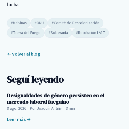
lucha.
#Malvinas
#ONU
#Comité de Descolonización
#Tierra del Fuego
#Soberanía
#Resolución LA17
← Volver al blog
Seguí leyendo
Desigualdades de género persisten en el
mercado laboral fueguino
9 ago. 2026
·
Por Joaquín Antiñir
·
3 min
Leer más →