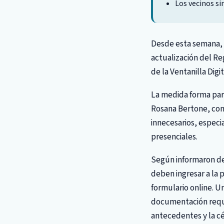
Los vecinos si
Desde esta semana, 
actualización del R
de la Ventanilla Digi
La medida forma par
Rosana Bertone, con 
innecesarios, especi
presenciales.
Según informaron des
deben ingresar a la 
formulario online. U
documentación requer
antecedentes y la c