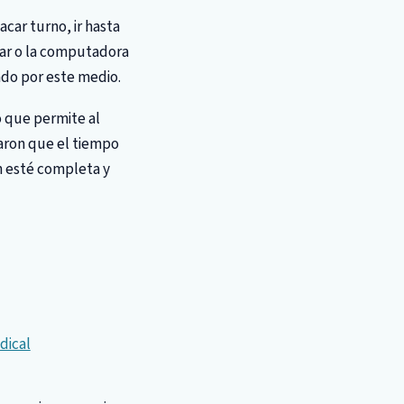
acar turno, ir hasta
ular o la computadora
ado por este medio.
o que permite al
raron que el tiempo
n esté completa y
dical