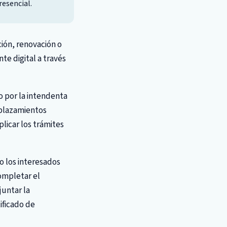
resencial.
ión, renovación o
e digital a través
o por la intendenta
esplazamientos
licar los trámites
o los interesados
completar el
juntar la
ificado de