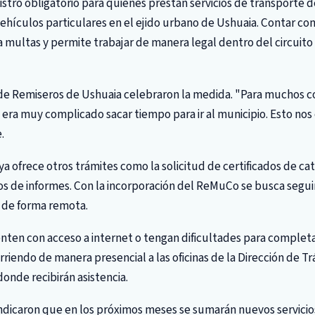
stro obligatorio para quienes prestan servicios de transporte d
vehículos particulares en el ejido urbano de Ushuaia. Contar con 
ta multas y permite trabajar de manera legal dentro del circuito 
 de Remiseros de Ushuaia celebraron la medida. "Para muchos
, era muy complicado sacar tiempo para ir al municipio. Esto nos 
.
 ya ofrece otros trámites como la solicitud de certificados de ca
os de informes. Con la incorporación del ReMuCo se busca segui
s de forma remota.
ten con acceso a internet o tengan dificultades para completar
riendo de manera presencial a las oficinas de la Dirección de Tr
donde recibirán asistencia.
ndicaron que en los próximos meses se sumarán nuevos servicio