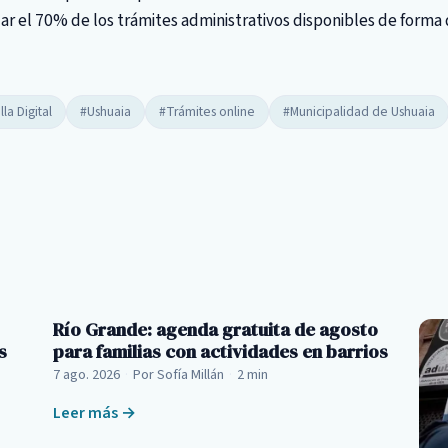
ar el 70% de los trámites administrativos disponibles de forma d
la Digital
#Ushuaia
#Trámites online
#Municipalidad de Ushuaia
Río Grande: agenda gratuita de agosto
s
para familias con actividades en barrios
7 ago. 2026
·
Por Sofía Millán
·
2 min
Leer más →