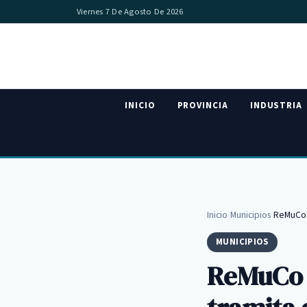
Viernes 7 De Agosto De 2026
INICIO
PROVINCIA
INDUSTRIA
Inicio
›
Municipios
›
ReMuCo 1
MUNICIPIOS
ReMuCo 1