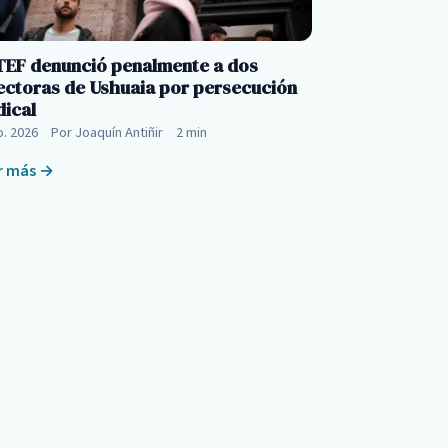
EF denunció penalmente a dos
ectoras de Ushuaia por persecución
dical
o. 2026
·
Por Joaquín Antiñir
·
2 min
r más →