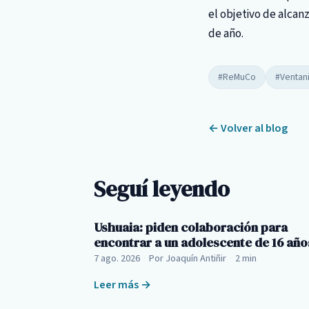
el objetivo de alcanz
de año.
#ReMuCo
#Ventanil
← Volver al blog
Seguí leyendo
Ushuaia: piden colaboración para
encontrar a un adolescente de 16 año
7 ago. 2026
·
Por Joaquín Antiñir
·
2 min
Leer más →