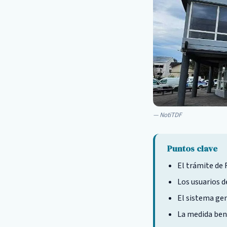
NotiTDF
Puntos clave
El trámite de 
Los usuarios d
El sistema ge
La medida bene