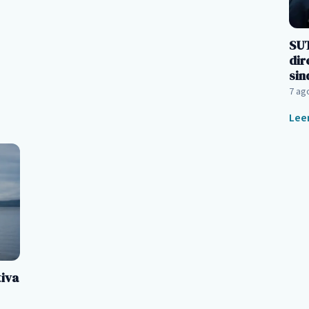
SUT
dir
sin
7 ag
Lee
tiva