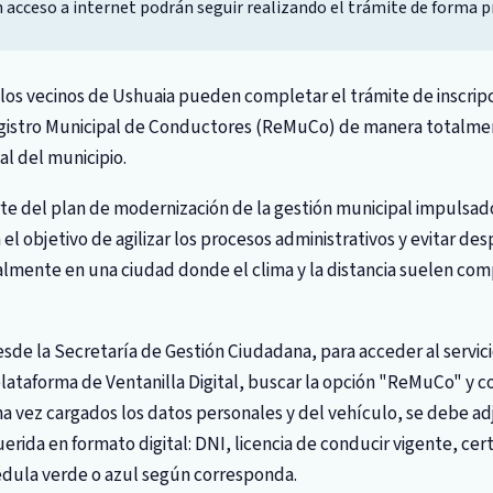
n acceso a internet podrán seguir realizando el trámite de forma p
los vecinos de Ushuaia pueden completar el trámite de inscripc
egistro Municipal de Conductores (ReMuCo) de manera totalment
tal del municipio.
te del plan de modernización de la gestión municipal impulsad
el objetivo de agilizar los procesos administrativos y evitar d
almente en una ciudad donde el clima y la distancia suelen comp
de la Secretaría de Gestión Ciudadana, para acceder al servici
plataforma de Ventanilla Digital, buscar la opción "ReMuCo" y 
na vez cargados los datos personales y del vehículo, se debe ad
ida en formato digital: DNI, licencia de conducir vigente, cert
édula verde o azul según corresponda.