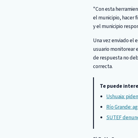
"Con esta herramient
el municipio, hacer f
y el municipio respo
Una vez enviado el 
usuario monitorear e
de respuesta no deb
correcta.
Te puede inter
Ushuaia: piden
Río Grande: ag
SUTEF denunci