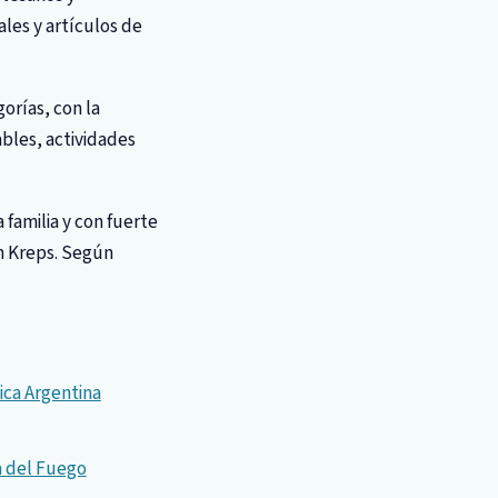
les y artículos de
orías, con la
ables, actividades
familia y con fuerte
ón Kreps. Según
ica Argentina
a del Fuego