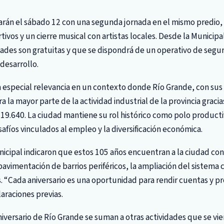
arán el sábado 12 con una segunda jornada en el mismo predio, qu
tivos y un cierre musical con artistas locales. Desde la Municip
dades son gratuitas y que se dispondrá de un operativo de segur
 desarrollo.
a especial relevancia en un contexto donde Río Grande, con sus
 la mayor parte de la actividad industrial de la provincia graci
19.640. La ciudad mantiene su rol histórico como polo producti
fíos vinculados al empleo y la diversificación económica.
icipal indicaron que estos 105 años encuentran a la ciudad co
avimentación de barrios periféricos, la ampliación del sistema cl
. “Cada aniversario es una oportunidad para rendir cuentas y pr
araciones previas.
aniversario de Río Grande se suman a otras actividades que se v