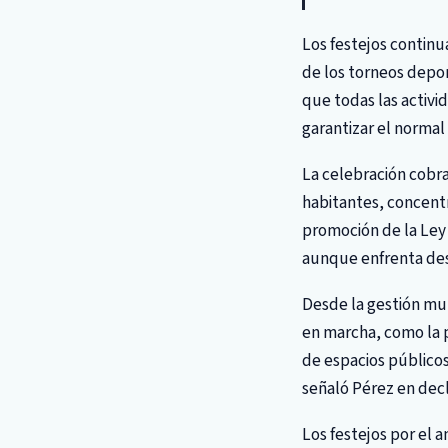
Los festejos continu
de los torneos depor
que todas las activi
garantizar el normal
La celebración cobr
habitantes, concentra
promoción de la Ley 
aunque enfrenta desa
Desde la gestión mun
en marcha, como la p
de espacios públicos
señaló Pérez en decl
Los festejos por el 