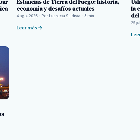
par
Estancias de Tierra del Fuego: historia,
Ush
ica
economía y desafíos actuales
la 
del
4 ago. 2026
·
Por Lucrecia Saldivia
·
5 min
29 ju
Leer más →
Lee
os