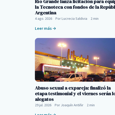
Río Grande lanza licitación para equi
la Tecnoteca con fondos de la Repúbl
Argentina
4 ago. 2026
·
Por Lucrecia Saldivia
·
2 min
Leer más →
Abuso sexual a expareja: finalizó la
etapa testimonial y el viernes serán l
alegatos
29 jul. 2026
·
Por Joaquín Antiñir
·
2 min
Leer más →