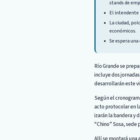
stands de emp
El intendente 
La ciudad, pol
económicos.
Se espera una 
Río Grande se prepa
incluye dos jornadas 
desarrollarán este v
Según el cronograma
acto protocolar en l
izarán la bandera y 
“Chino” Sosa, sede pr
Allí se montará una 