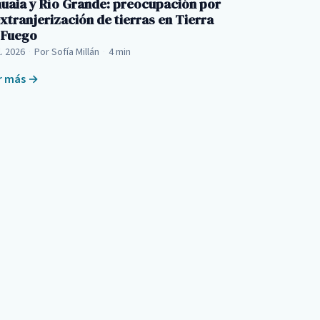
uaia y Río Grande: preocupación por
extranjerización de tierras en Tierra
 Fuego
l. 2026
·
Por Sofía Millán
·
4 min
r más →