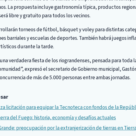
s. La propuesta incluye gastronomía típica, productos regiona
será libre y gratuito para todos los vecinos.
rrollarán torneos de fútbol, básquet y voley para distintas categ
bes barriales y escuelas de deportes. También habrá juegos infl
tísticos durante la tarde.
a verdadera fiesta de los riograndenses, pensada para toda la 
comunidad”, expresó el secretario de Gobierno municipal, Gast
 concurrencia de más de 5.000 personas entre ambas jornadas.
esar
za licitación para equipar la Tecnoteca con fondos de la Repúbl
ierra del Fuego: historia, economía y desafíos actuales
Grande: preocupación por la extranjerización de tierras en Tierr