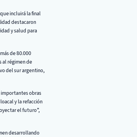
e incluirá la final
alidad destacaron
idad y salud para
 más de 80.000
as al régimen de
vo del sur argentino,
n importantes obras
oacal y la refacción
oyectar el futuro”,
ienen desarrollando