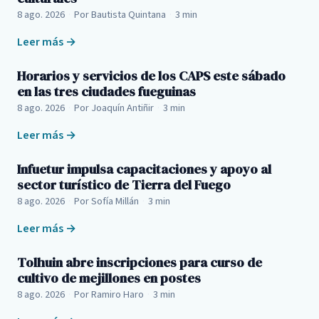
8 ago. 2026
·
Por Bautista Quintana
·
3 min
Leer más →
Horarios y servicios de los CAPS este sábado
en las tres ciudades fueguinas
8 ago. 2026
·
Por Joaquín Antiñir
·
3 min
Leer más →
Infuetur impulsa capacitaciones y apoyo al
sector turístico de Tierra del Fuego
8 ago. 2026
·
Por Sofía Millán
·
3 min
Leer más →
Tolhuin abre inscripciones para curso de
cultivo de mejillones en postes
8 ago. 2026
·
Por Ramiro Haro
·
3 min