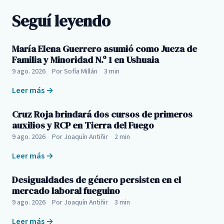
Seguí leyendo
María Elena Guerrero asumió como Jueza de
Familia y Minoridad N.º 1 en Ushuaia
9 ago. 2026
·
Por Sofía Millán
·
3 min
Leer más →
Cruz Roja brindará dos cursos de primeros
auxilios y RCP en Tierra del Fuego
9 ago. 2026
·
Por Joaquín Antiñir
·
2 min
Leer más →
Desigualdades de género persisten en el
mercado laboral fueguino
9 ago. 2026
·
Por Joaquín Antiñir
·
3 min
Leer más →