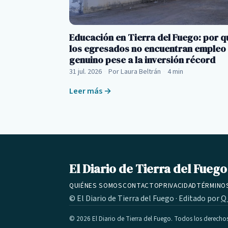
Educación en Tierra del Fuego: por q
los egresados no encuentran empleo
genuino pese a la inversión récord
31 jul. 2026
·
Por Laura Beltrán
·
4 min
Leer más →
El Diario de Tierra del Fuego
QUIÉNES SOMOS
CONTACTO
PRIVACIDAD
TÉRMINO
© El Diario de Tierra del Fuego · Editado por
Q
© 2026 El Diario de Tierra del Fuego. Todos los derecho