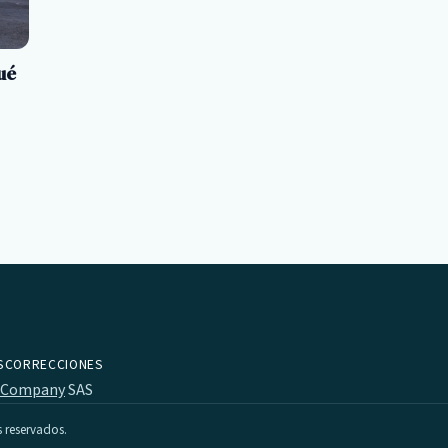
ué
S
CORRECCIONES
 Company
SAS
s reservados.