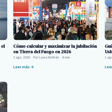
 el
Cómo calcular y maximizar la jubilación
Guí
en Tierra del Fuego en 2026
Ush
3 ago. 2026
·
Por Laura Beltrán
·
6 min
1 ag
Leer más →
Lee