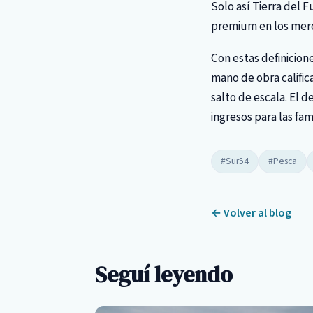
Solo así Tierra del
premium en los merc
Con estas definicion
mano de obra calific
salto de escala. El 
ingresos para las fam
#Sur54
#Pesca
← Volver al blog
Seguí leyendo