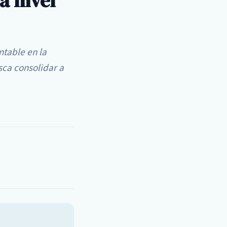
a nivel
table en la
sca consolidar a