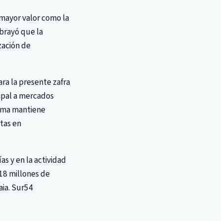
 mayor valor como la
ubrayó que la
zación de
ara la presente zafra
ipal a mercados
firma mantiene
tas en
s y en la actividad
 18 millones de
aia. Sur54