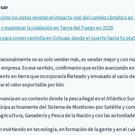
esar
cómo los datos revelan el impacto real del cambio climático en
y maximizar la jubilación en Tierra del Fuego en 2026
para comer centolla en Ushuaia: desde el puerto hasta tu pla
rnacionalmente no es solo vender más, es vender mejor y con ma
 empresa. En ese sentido, confirmaron que están avanzando en
nto en tierra que incorporaría fileteado y envasado al vacío d
ar el valor exportable por kilo.
evancia en un contexto donde la pesca ilegal en el Atlántico Sur
icipa activamente del Sistema de Monitoreo por Satélite y com
Agricultura, Ganadería y Pesca de la Nación y con las autoridade
invirtiendo en tecnología, en formación de la gente y en el cu