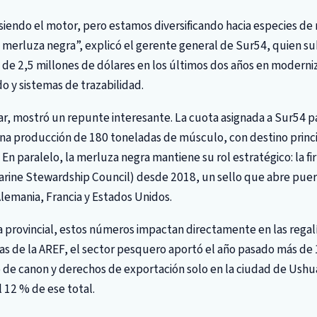
 siendo el motor, pero estamos diversificando hacia especies de
la merluza negra”, explicó el gerente general de Sur54, quien s
 de 2,5 millones de dólares en los últimos dos años en moderni
 y sistemas de trazabilidad.
ular, mostró un repunte interesante. La cuota asignada a Sur54 p
na producción de 180 toneladas de músculo, con destino princ
. En paralelo, la merluza negra mantiene su rol estratégico: la 
Marine Stewardship Council) desde 2018, un sello que abre puer
emania, Francia y Estados Unidos.
 provincial, estos números impactan directamente en las regalía
ras de la AREF, el sector pesquero aportó el año pasado más de
 de canon y derechos de exportación solo en la ciudad de Ushu
 12 % de ese total.