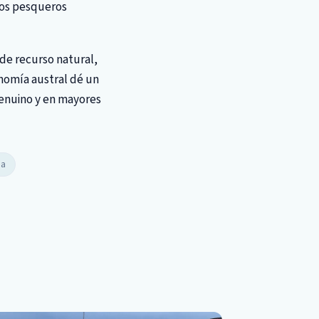
tos pesqueros
 de recurso natural,
onomía austral dé un
genuino y en mayores
na