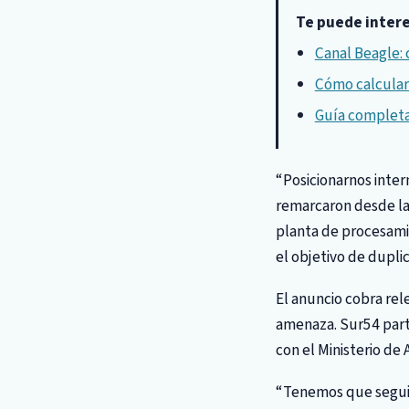
Te puede inter
Canal Beagle: 
Cómo calcular 
Guía completa 
“Posicionarnos inte
remarcaron desde la
planta de procesamie
el objetivo de duplic
El anuncio cobra rel
amenaza. Sur54 part
con el Ministerio de 
“Tenemos que seguir 