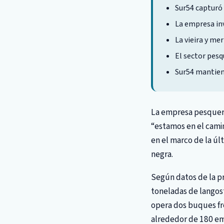
Sur54 capturó
La empresa inv
La vieira y me
El sector pesq
Sur54 mantiene
La empresa pesque
“estamos en el camino
en el marco de la úl
negra.
Según datos de la p
toneladas de langost
opera dos buques fr
alrededor de 180 emp