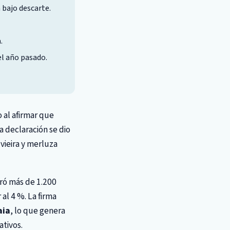
 bajo descarte.
.
el año pasado.
o al afirmar que
La declaración se dio
vieira y merluza
ró más de 1.200
al 4 %. La firma
aia
, lo que genera
ativos.