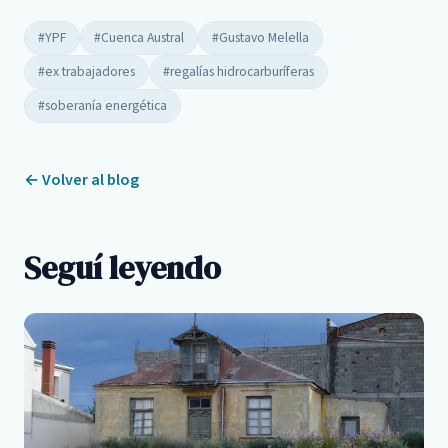
#YPF
#Cuenca Austral
#Gustavo Melella
#ex trabajadores
#regalías hidrocarburíferas
#soberanía energética
← Volver al blog
Seguí leyendo