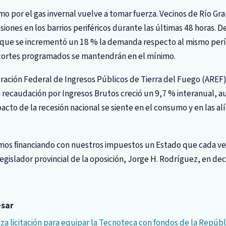
amo por el gas invernal vuelve a tomar fuerza. Vecinos de Río Gr
siones en los barrios periféricos durante las últimas 48 horas.
 que se incrementó un 18 % la demanda respecto al mismo per
cortes programados se mantendrán en el mínimo.
tración Federal de Ingresos Públicos de Tierra del Fuego (AREF)
 recaudación por Ingresos Brutos creció un 9,7 % interanual, 
acto de la recesión nacional se siente en el consumo y en las al
mos financiando con nuestros impuestos un Estado que cada v
legislador provincial de la oposición, Jorge H. Rodríguez, en de
esar
za licitación para equipar la Tecnoteca con fondos de la Repúbl