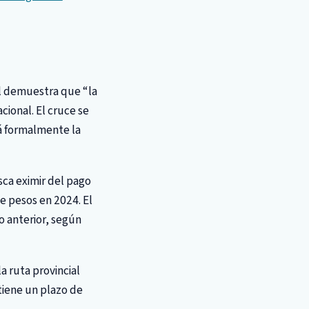
al demuestra que “la
cional. El cruce se
rá formalmente la
sca eximir del pago
e pesos en 2024. El
 anterior, según
a ruta provincial
tiene un plazo de