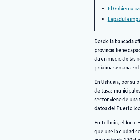
El Gobierno na
Lapadula impul
Desde la bancada ofi
provincia tiene capa
da en medio de las n
próxima semana en la
En Ushuaia, por su p
de tasas municipales
sector viene de una
datos del Puerto loc
En Tolhuin, el foco 
que une la ciudad co