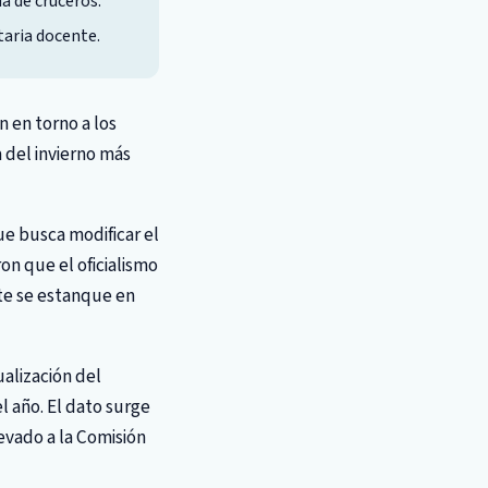
a de cruceros.
taria docente.
n en torno a los
 del invierno más
ue busca modificar el
on que el oficialismo
te se estanque en
alización del
l año. El dato surge
evado a la Comisión