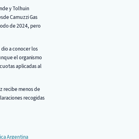
ande y Tolhuin
 Desde Camuzzi Gas
íodo de 2024, pero
 dio a conocer los
aunque el organismo
ícuotas aplicadas al
ez recibe menos de
claraciones recogidas
ica Argentina