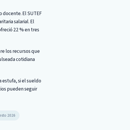
to docente. El SUTEF
taria salarial. El
freció 22 % en tres
tre los recursos que
pulseada cotidiana
a estufa, si el sueldo
cios pueden seguir
esto 2026