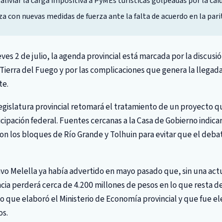
aliviar la carga impositiva a PyMEs turísticas golpeadas por la caíd
con nuevas medidas de fuerza ante la falta de acuerdo en la pari
ves 2 de julio, la agenda provincial está marcada por la discusió
Tierra del Fuego y por las complicaciones que genera la llegada
te.
Legislatura provincial retomará el tratamiento de un proyecto q
icipación federal. Fuentes cercanas a la Casa de Gobierno indicar
on los bloques de Río Grande y Tolhuin para evitar que el deba
vo Melella ya había advertido en mayo pasado que, sin una actu
incia perderá cerca de 4.200 millones de pesos en lo que resta de
o que elaboró el Ministerio de Economía provincial y que fue el
os.