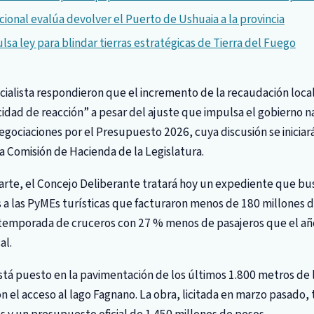
cional evalúa devolver el Puerto de Ushuaia a la provincia
sa ley para blindar tierras estratégicas de Tierra del Fuego
cialista respondieron que el incremento de la recaudación loc
cidad de reacción” a pesar del ajuste que impulsa el gobierno na
egociaciones por el Presupuesto 2026, cuya discusión se inicia
 Comisión de Hacienda de la Legislatura.
arte, el Concejo Deliberante tratará hoy un expediente que bu
 a las PyMEs turísticas que facturaron menos de 180 millones d
 temporada de cruceros con 27 % menos de pasajeros que el año
al.
está puesto en la pavimentación de los últimos 1.800 metros de l
n el acceso al lago Fagnano. La obra, licitada en marzo pasado, 