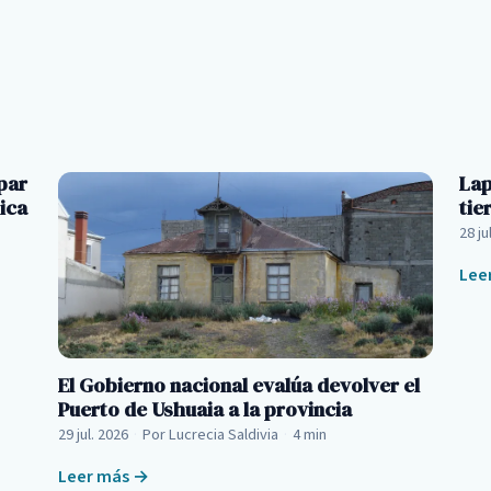
par
Lap
ica
tie
28 ju
Lee
El Gobierno nacional evalúa devolver el
Puerto de Ushuaia a la provincia
29 jul. 2026
·
Por Lucrecia Saldivia
·
4 min
Leer más →