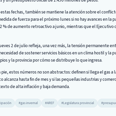
s y un presupuesto oficial de 1.450 millones de pesos.
estas fechas, también se mantiene la atención sobre el conflic
ida de fuerza para el próximo lunes si no hay avances en la pari
 % de aumento retroactivo a junio, mientras que el Ejecutivo o
ueves 2 de julio refleja, una vez más, la tensión permanente en
necesidad de sostener servicios básicos en un clima hostil y la 
pios y la provincia por cómo se distribuye lo que ingresa.
 pie, estos números no son abstractos: definen si llega el gas a l
 alcanza hasta fin de mes y si las pequeñas industrias y comer
xto de alta inflación y baja demanda.
cipación
#gas invernal
#AREF
#Legislatura provincial
#presupu