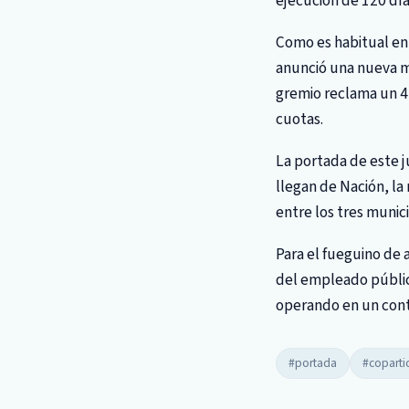
ejecución de 120 día
Como es habitual en 
anunció una nueva med
gremio reclama un 42
cuotas.
La portada de este j
llegan de Nación, la 
entre los tres munici
Para el fueguino de a
del empleado público
operando en un conte
#portada
#coparti