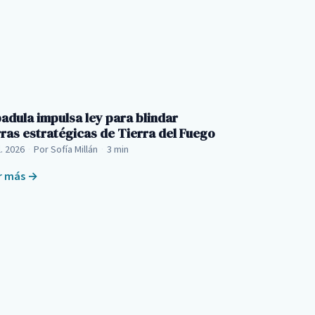
adula impulsa ley para blindar
rras estratégicas de Tierra del Fuego
l. 2026
·
Por Sofía Millán
·
3 min
r más →