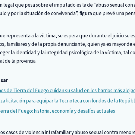
ción legal que pesa sobre el imputado es la de “abuso sexual con
ulo y por la situación de convivencia”, figura que prevé una pen
ue representa a la víctima, se espera que durante el juicio se 
os, familiares y de la propia denunciante, quien ya es mayor de 
ger la identidad y la integridad psicológica de la víctima, tal 
l de la provincia.
esar
os de Tierra del Fuego cuidan su salud en los barrios más aleja
za licitación para equipar la Tecnoteca con fondos de la Repúbl
ierra del Fuego: historia, economía y desafíos actuales
los casos de violencia intrafamiliar y abuso sexual contra menor