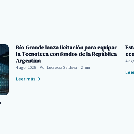
Río Grande lanza licitación para equipar
Est
la Tecnoteca con fondos de la República
eco
Argentina
4 ag
4 ago. 2026
·
Por Lucrecia Saldivia
·
2 min
Lee
Leer más →
o