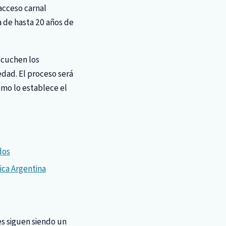
 acceso carnal
a de hasta 20 años de
escuchen los
edad. El proceso será
como lo establece el
dos
ica Argentina
es siguen siendo un