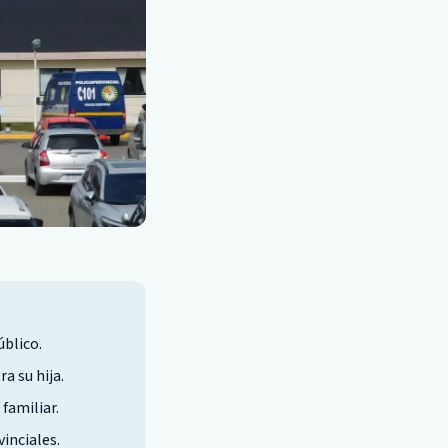
úblico.
a su hija.
familiar.
inciales.