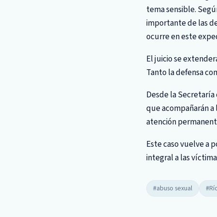
tema sensible. Según
importante de las de
ocurre en este expe
El juicio se extender
Tanto la defensa com
Desde la Secretaría 
que acompañarán a la
atención permanentes
Este caso vuelve a 
integral a las víctim
#abuso sexual
#Rí