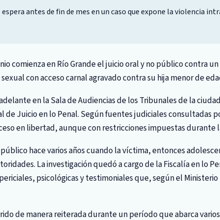
e espera antes de fin de mes en un caso que expone la violencia intr
unio comienza en Río Grande el juicio oral y no público contra 
sexual con acceso carnal agravado contra su hija menor de eda
 adelante en la Sala de Audiencias de los Tribunales de la ciudad
al de Juicio en lo Penal. Según fuentes judiciales consultadas p
ceso en libertad, aunque con restricciones impuestas durante la
público hace varios años cuando la víctima, entonces adolescen
toridades. La investigación quedó a cargo de la Fiscalía en lo P
ericiales, psicológicas y testimoniales que, según el Ministeri
rido de manera reiterada durante un período que abarca varios 