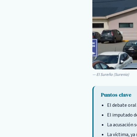
El Sureño (Surenio)
Puntos clave
El debate oral
El imputado de
La acusación s
La víctima, ya