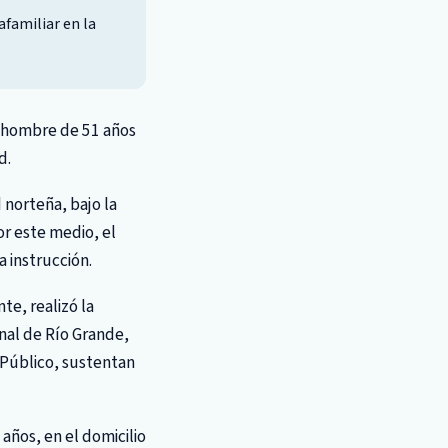
afamiliar en la
un hombre de 51 años
d.
 norteña, bajo la
or este medio, el
 instrucción.
te, realizó la
enal de Río Grande,
o Público, sustentan
años, en el domicilio