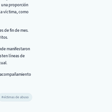
, una proporción
la víctima, como
es de fin de mes.
itos.
ande manifestaron
sten líneas de
xual.
el acompañamiento
#víctimas de abuso