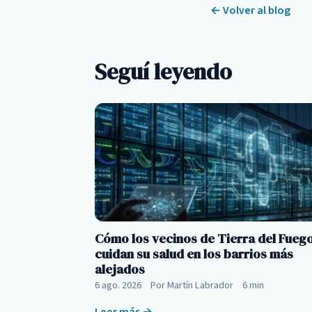
← Volver al blog
Seguí leyendo
Cómo los vecinos de Tierra del Fueg
cuidan su salud en los barrios más
alejados
6 ago. 2026
·
Por Martín Labrador
·
6 min
Leer más →