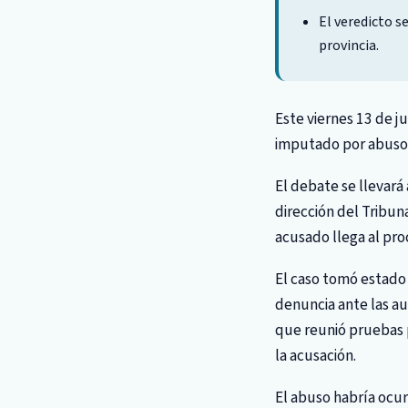
El veredicto s
provincia.
Este viernes 13 de j
imputado por abuso 
El debate se llevará
dirección del Tribun
acusado llega al pro
El caso tomó estado 
denuncia ante las au
que reunió pruebas p
la acusación.
El abuso habría ocur